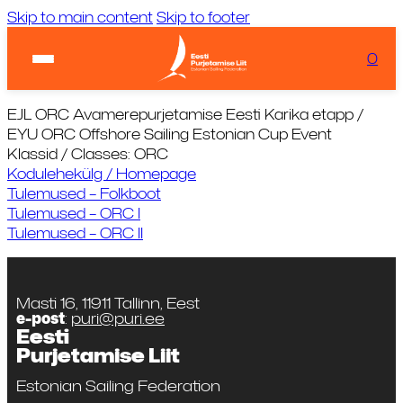
Skip to main content
Skip to footer
Ilm:
...
Laadimas...
0
KIIRVIITED
Tuul:
Laadimas...
EJL ORC Avamerepurjetamise Eesti Karika etapp /
EYU ORC Offshore Sailing Estonian Cup Event
Klassid / Classes: ORC
Kodulehekülg / Homepage
Tulemused – Folkboot
Tulemused – ORC I
Tulemused – ORC II
Masti 16, 11911 Tallinn, Eest
e-post
:
puri@puri.ee
Eesti
Purjetamise Liit
Estonian Sailing Federation