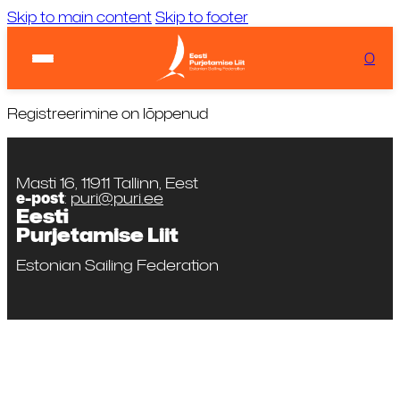
Skip to main content
Skip to footer
Ilm:
...
Laadimas...
0
KIIRVIITED
Tuul:
Laadimas...
Registreerimine on lõppenud
Masti 16, 11911 Tallinn, Eest
e-post
:
puri@puri.ee
Eesti
Purjetamise Liit
Estonian Sailing Federation