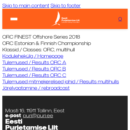
Skip to main content
Skip to footer
Ilm:
...
Laadimas...
0
KIIRVIITED
Tuul:
Laadimas...
ORC FINEST Offshore Series 2018
ORC Estonian & Finnish Championship
Klassid / Classes: ORC, multihull
Kodulehekülg / Homepage
Tulemused / Results ORC A
Tulemused / Results ORC B
Tulemused / Results ORC C
Tulemused mitmekerelised jahid / Results multihulls
Järelvaatamine / rebroadcast
Masti 16, 11911 Tallinn, Eest
e-post
:
puri@puri.ee
Eesti
Purjetamise Liit