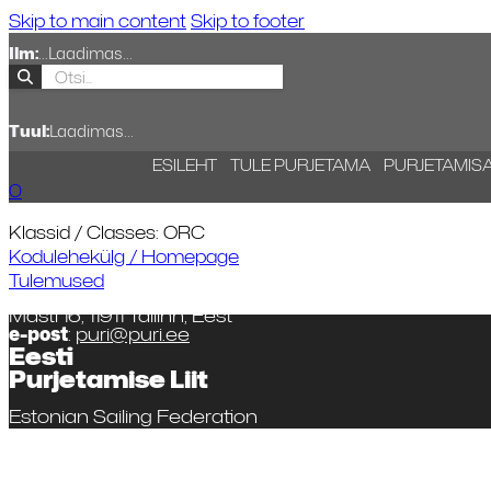
Skip to main content
Skip to footer
Ilm:
...
Laadimas...
Tuul:
Laadimas...
ESILEHT
TULE PURJETAMA
PURJETAMIS
0
Klassid / Classes: ORC
Kodulehekülg / Homepage
Tulemused
Masti 16, 11911 Tallinn, Eest
e-post
:
puri@puri.ee
Eesti
Purjetamise Liit
Estonian Sailing Federation