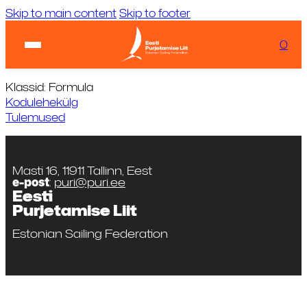
Skip to main content
Skip to footer
Ilm:
...
Laadimas...
0
KIIRVIITED
Tuul:
Laadimas...
Klassid: Formula
Kodulehekülg
Tulemused
Masti 16, 11911 Tallinn, Eest
e-post
:
puri@puri.ee
Eesti
Purjetamise Liit
Estonian Sailing Federation