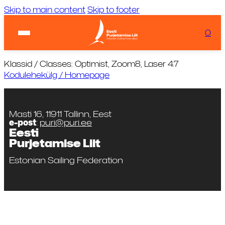
Skip to main content
Skip to footer
Ilm:
...
Laadimas...
0
KIIRVIITED
Tuul:
Laadimas...
Klassid / Classes: Optimist, Zoom8, Laser 4.7
Kodulehekülg / Homepage
Masti 16, 11911 Tallinn, Eest
e-post
:
puri@puri.ee
Eesti
Purjetamise Liit
Estonian Sailing Federation