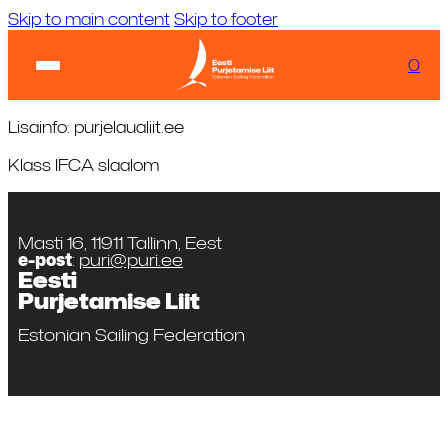
Skip to main content
Skip to footer
Ilm:
...
Laadimas...
0
KIIRVIITED
Tuul:
Laadimas...
Lisainfo: purjelaualiit.ee
Klass IFCA slaalom
Masti 16, 11911 Tallinn, Eest
e-post
:
puri@puri.ee
Eesti
Purjetamise Liit
Estonian Sailing Federation