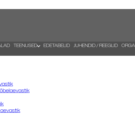
ALAD
TEENUSED
EDETABELID
JUHENDID / REEGLID
ORGA
vastik
õbelaevastik
ik
aevastik