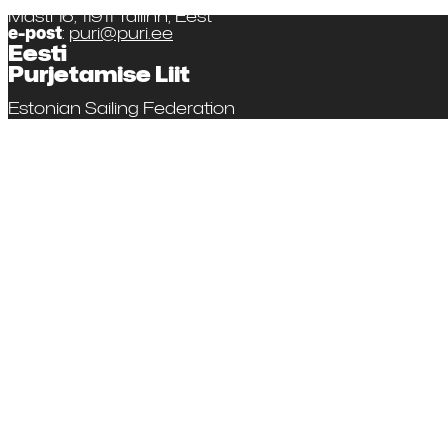
Masti 16, 11911 Tallinn, Eest
e-post
:
puri@puri.ee
Eesti
Purjetamise Liit
Estonian Sailing Federation