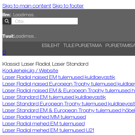
Skip to main content
Skip to footer
Ilm:
...
Laadimas...
Tuul:
Laadimas...
ESILEHT
TULE PURJETAMA
PURJETAMIS
0
Klassid: Laser Radial, Laser Standard
Kodulehekülg / Website
Laser Radial naised EM tulemused kuldlaevastik
Laser Radial naised European Trophy tulemused kuldlae
Laser Radial naised EM & European Trophy tulemused h
Laser Standard EM tulemused kuldlaevastik
Laser Standard European Trophy tulemused kuldlaevast
Laser Standard EM & European Trophy tulemused hõbel
Laser Radial mehed MM tulemused
Laser Radial mehed EM tulemused
Laser Radial mehed EM tulemused U21