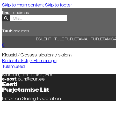
Skip to main content
Skip to footer
Ilm:
...
Laadimas...
Tuul:
Laadimas...
ESILEHT
TULE PURJETAMA
PURJETAMIS
0
Klassid / Classes: slaalom / slalom
Kodulehekülg / Homepage
Tulemused
Masti 16, 11911 Tallinn, Eest
e-post
:
puri@puri.ee
Eesti
Purjetamise Liit
Estonian Sailing Federation