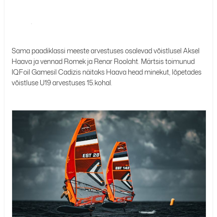
Sama paadiklassi meeste arvestuses osalevad võistlusel Aksel
Haava ja vennad Romek ja Renar Roolaht. Märtsis toimunud
IQFoil Gamesil Cadizis näitaks Haava head minekut, lõpetades
võistluse U19 arvestuses 15.kohal.