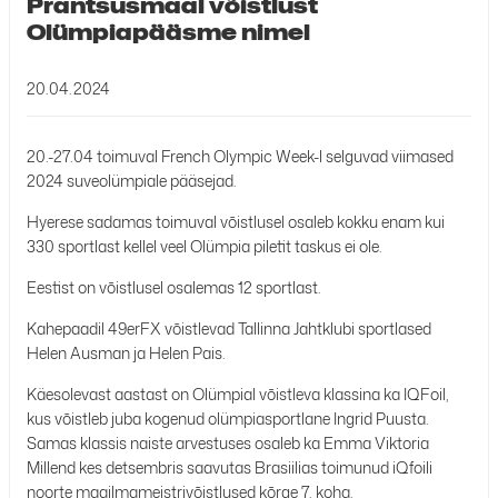
Prantsusmaal võistlust
Olümpiapääsme nimel
20.04.2024
20.-27.04 toimuval French Olympic Week-l selguvad viimased
2024 suveolümpiale pääsejad.
Hyerese sadamas toimuval võistlusel osaleb kokku enam kui
330 sportlast kellel veel Olümpia piletit taskus ei ole.
Eestist on võistlusel osalemas 12 sportlast.
Kahepaadil 49erFX võistlevad Tallinna Jahtklubi sportlased
Helen Ausman ja Helen Pais.
Käesolevast aastast on Olümpial võistleva klassina ka IQFoil,
kus võistleb juba kogenud olümpiasportlane Ingrid Puusta.
Samas klassis naiste arvestuses osaleb ka Emma Viktoria
Millend kes detsembris saavutas Brasiilias toimunud iQfoili
noorte maailmameistrivõistlused kõrge 7. koha.