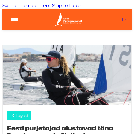
Skip to main content
Skip to footer
Ilm:
...
Laadimas...
0
KIIRVIITED
Tuul:
Laadimas...
Tagasi
Eesti purjetajad alustavad täna