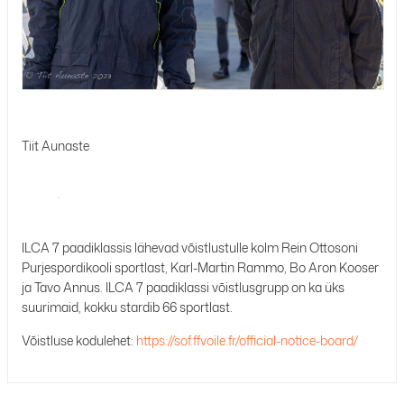
Tiit Aunaste
ILCA 7 paadiklassis lähevad võistlustulle kolm Rein Ottosoni
Purjespordikooli sportlast, Karl-Martin Rammo, Bo Aron Kooser
ja Tavo Annus. ILCA 7 paadiklassi võistlusgrupp on ka üks
suurimaid, kokku stardib 66 sportlast.
Võistluse kodulehet:
https://sof.ffvoile.fr/official-notice-board/