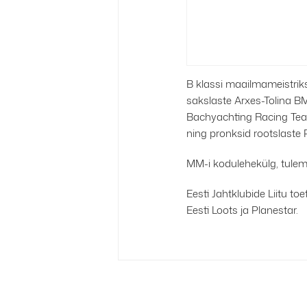
B klassi maailmameistrik
sakslaste Arxes-Tolina BM
Bachyachting Racing Tea
ning pronksid rootslaste 
MM-i kodulehekülg, tule
Eesti Jahtklubide Liitu t
Eesti Loots ja Planestar.