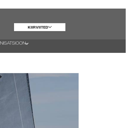
KIIRVIITED
NISATSIOON