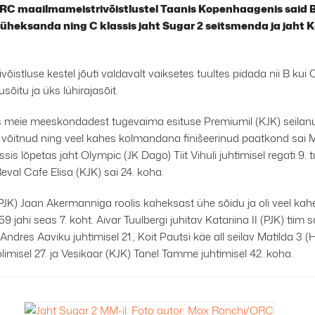
C maailmameistrivõistlustel Taanis Kopenhaagenis said B
c üheksanda ning C klassis jaht Sugar 2 seitsmenda ja jaht 
võistluse kestel jõuti valdavalt vaiksetes tuultes pidada nii B kui 
õitu ja üks lühirajasõit.
s meie meeskondadest tugevaima esituse Premiumil (KJK) seilanud
 võitnud ning veel kahes kolmandana finišeerinud paatkond sai M
sis lõpetas jaht Olympic (JK Dago) Tiit Vihuli juhtimisel regati 9
Reval Cafe Elisa (KJK) sai 24. koha.
(PJK) Jaan Akermanniga roolis kaheksast ühe sõidu ja oli veel kah
 jahi seas 7. koht. Aivar Tuulbergi juhitav Katariina II (PJK) tiim sa
 Andres Aaviku juhtimisel 21., Koit Pautsi käe all seilav Matilda 3 (H
limisel 27. ja Vesikaar (KJK) Tanel Tamme juhtimisel 42. koha.