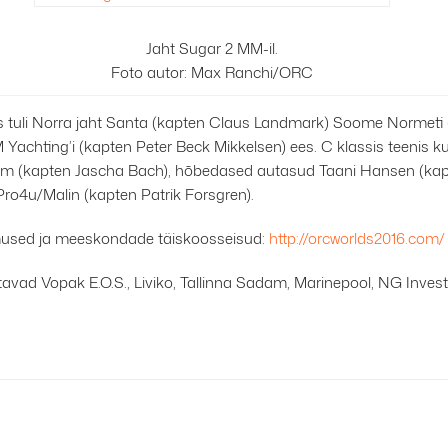
Jaht Sugar 2 MM-il.
Foto autor: Max Ranchi/ORC
s tuli Norra jaht Santa (kapten Claus Landmark) Soome Normeti (
 Yachting’i (kapten Peter Beck Mikkelsen) ees. C klassis teenis k
m (kapten Jascha Bach), hõbedased autasud Taani Hansen (kap
Pro4u/Malin (kapten Patrik Forsgren).
mused ja meeskondade täiskoosseisud:
http://orcworlds2016.com/
oetavad Vopak E.O.S., Liviko, Tallinna Sadam, Marinepool, NG Inves