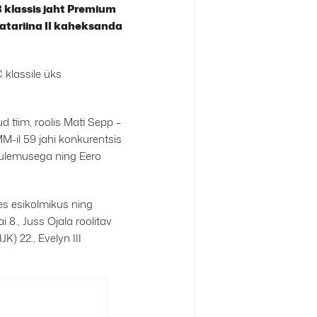
 klassis jaht Premium
Katariina II kaheksanda
C klassile üks
 tiim, roolis Mati Sepp –
M-il 59 jahi konkurentsis
. tulemusega ning Eero
es esikolmikus ning
i 8., Juss Ojala roolitav
JK) 22., Evelyn III