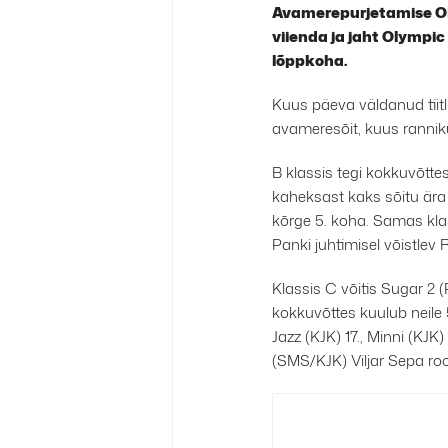
Avamerepurjetamise OR
viienda ja jaht Olympi
lõppkoha.
Kuus päeva väldanud tiitli
avameresõit, kuus rannikus
B klassis tegi kokkuvõtte
kaheksast kaks sõitu ära
kõrge 5. koha. Samas klas
Panki juhtimisel võistlev 
Klassis C võitis Sugar 2 
kokkuvõttes kuulub neile 59
Jazz (KJK) 17., Minni (KJK)
(SMS/KJK) Viljar Sepa roo