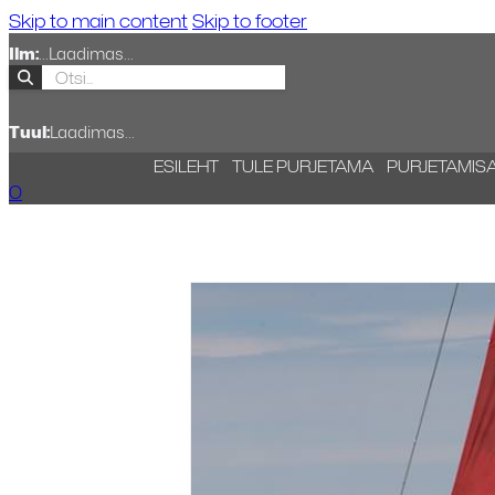
Skip to main content
Skip to footer
Ilm:
...
Laadimas...
Tuul:
Laadimas...
ESILEHT
TULE PURJETAMA
PURJETAMIS
0