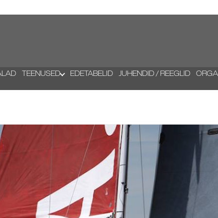
ALAD
TEENUSED
EDETABELID
JUHENDID / REEGLID
ORGA