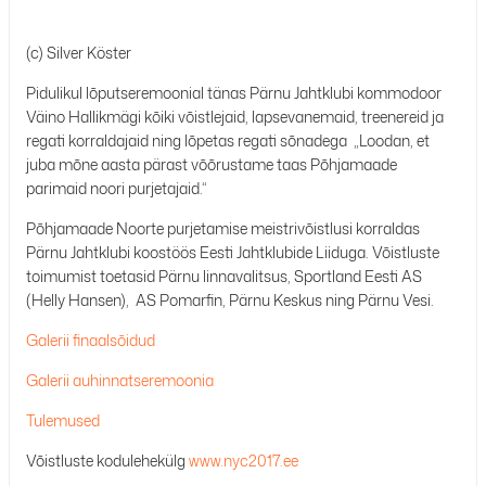
(c) Silver Köster
Pidulikul lõputseremoonial tänas Pärnu Jahtklubi kommodoor
Väino Hallikmägi kõiki võistlejaid, lapsevanemaid, treenereid ja
regati korraldajaid ning lõpetas regati sõnadega „Loodan, et
juba mõne aasta pärast võõrustame taas Põhjamaade
parimaid noori purjetajaid.“
Põhjamaade Noorte purjetamise meistrivõistlusi korraldas
Pärnu Jahtklubi koostöös Eesti Jahtklubide Liiduga. Võistluste
toimumist toetasid Pärnu linnavalitsus, Sportland Eesti AS
(Helly Hansen), AS Pomarfin, Pärnu Keskus ning Pärnu Vesi.
Galerii finaalsõidud
Galerii auhinnatseremoonia
Tulemused
Võistluste kodulehekülg
www.nyc2017.ee