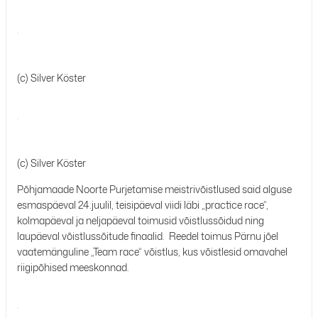
(c) Silver Köster
(c) Silver Köster
Põhjamaade Noorte Purjetamise meistrivõistlused said alguse
esmaspäeval 24.juulil, teisipäeval viidi läbi „practice race“,
kolmapäeval ja neljapäeval toimusid võistlussõidud ning
laupäeval võistlussõitude finaalid. Reedel toimus Pärnu jõel
vaatemänguline „Team race“ võistlus, kus võistlesid omavahel
riigipõhised meeskonnad.