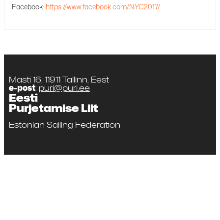
Facebook:
https://www.facebook.com/NYC2017/
Masti 16, 11911 Tallinn, Eest
e-post
:
puri@puri.ee
Eesti
Purjetamise Liit
Estonian Sailing Federation