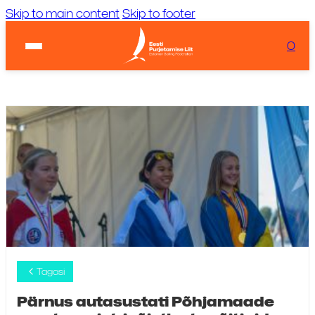
Skip to main content
Skip to footer
Ilm:
...
Laadimas...
0
KIIRVIITED
Tuul:
Laadimas...
Tagasi
Pärnus autasustati Põhjamaade