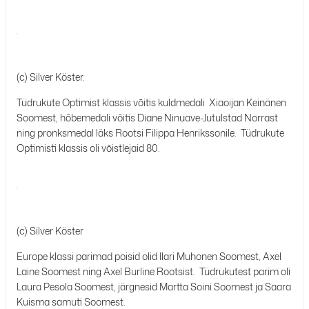
(c) Silver Köster.
Tüdrukute Optimist klassis võitis kuldmedali Xiaoijan Keinänen
Soomest, hõbemedali võitis Diane Ninuave-Jutulstad Norrast
ning pronksmedal läks Rootsi Filippa Henrikssonile. Tüdrukute
Optimisti klassis oli võistlejaid 80.
(c) Silver Köster
Europe klassi parimad poisid olid Ilari Muhonen Soomest, Axel
Laine Soomest ning Axel Burline Rootsist. Tüdrukutest parim oli
Laura Pesola Soomest, järgnesid Martta Soini Soomest ja Saara
Kuisma samuti Soomest.