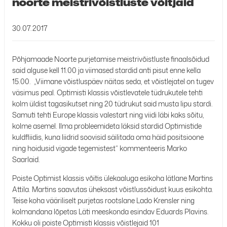
noorte meistrivõistluste võitjaid
30.07.2017
Põhjamaade Noorte purjetamise meistrivõistluste finaalsõidud
said alguse kell 11.00 ja viimased stardid anti pisut enne kella
15.00. „Viimane võistluspäev näitas seda, et võistlejatel on tugev
väsimus peal. Optimisti klassis võistlevatele tüdrukutele tehti
kolm üldist tagasikutset ning 20 tüdrukut said musta lipu stardi.
Samuti tehti Europe klassis valestart ning viidi läbi kaks sõitu,
kolme asemel. Ilma probleemideta läksid stardid Optimistide
kuldfliidis, kuna liidrid soovisid säilitada oma häid positsioone
ning hoidusid vigade tegemistest“ kommenteeris Marko
Saarlaid.
Poiste Optimist klassis võitis ülekaaluga esikoha lätlane Martins
Attila. Martins saavutas üheksast võistlussõidust kuus esikohta.
Teise koha vääriliselt purjetas rootslane Lado Krensler ning
kolmandana lõpetas Läti meeskonda esindav Eduards Plavins.
Kokku oli poiste Optimisti klassis võistlejaid 101