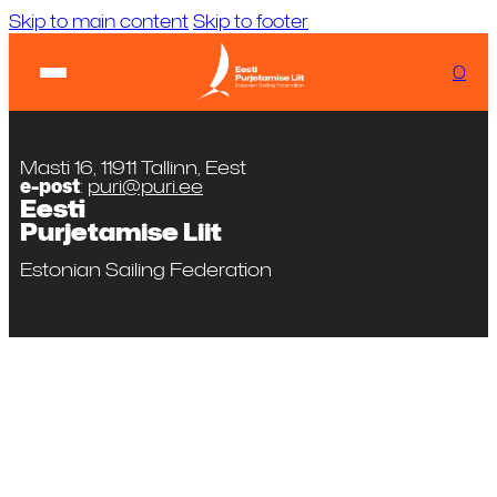
Skip to main content
Skip to footer
Ilm:
...
Laadimas...
0
KIIRVIITED
Tuul:
Laadimas...
Masti 16, 11911 Tallinn, Eest
e-post
:
puri@puri.ee
Eesti
Purjetamise Liit
Estonian Sailing Federation