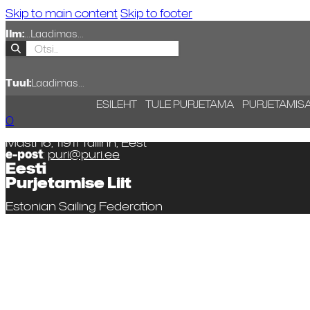
Skip to main content
Skip to footer
Ilm:
...
Laadimas...
Tuul:
Laadimas...
ESILEHT
TULE PURJETAMA
PURJETAMIS
0
Masti 16, 11911 Tallinn, Eest
e-post
:
puri@puri.ee
Eesti
Purjetamise Liit
Estonian Sailing Federation