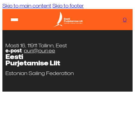
Skip to main content
Skip to footer
Ilm:
...
Laadimas...
0
KIIRVIITED
Tuul:
Laadimas...
Masti 16, 11911 Tallinn, Eest
e-post
:
puri@puri.ee
Eesti
Purjetamise Liit
Estonian Sailing Federation