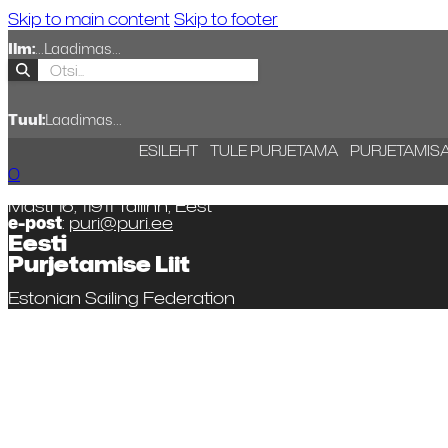
Skip to main content
Skip to footer
Ilm:
...
Laadimas...
Tuul:
Laadimas...
ESILEHT
TULE PURJETAMA
PURJETAMIS
0
Masti 16, 11911 Tallinn, Eest
e-post
:
puri@puri.ee
Eesti
Purjetamise Liit
Estonian Sailing Federation